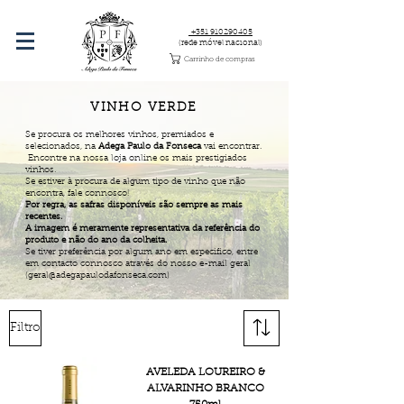
+351 910290405
(rede móvel nacional)
Carrinho de compras
VINHO VERDE
Se procura os melhores vinhos, premiados e
selecionados, na
Adega Paulo da Fonseca
vai encontrar.
Encontre na nossa loja online os mais prestigiados
vinhos.
Se estiver à procura de algum tipo de vinho que não
encontra, fale connosco!
Por regra, as safras disponíveis são sempre as mais
recentes.
A imagem é meramente representativa da referência do
produto e não do ano da colheita.
Se tiver preferência por algum ano em especifico, entre
em contacto connosco através do nosso e-mail geral
(
geral@adegapaulodafonseca.com
)
Filtro
AVELEDA LOUREIRO &
ALVARINHO BRANCO