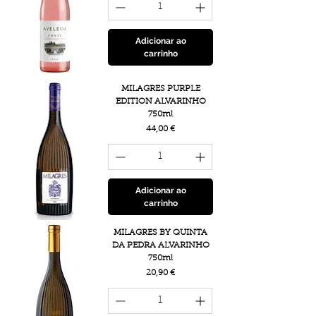
Adicionar ao
carrinho
MILAGRES PURPLE
EDITION ALVARINHO
750ml
Preço
44,00 €
Adicionar ao
carrinho
MILAGRES BY QUINTA
DA PEDRA ALVARINHO
750ml
Preço
20,90 €