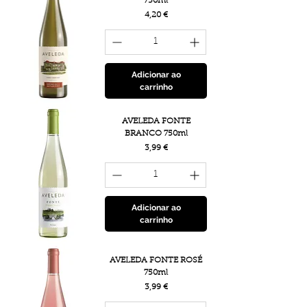
750ml
Preço
4,20 €
Adicionar ao
carrinho
AVELEDA FONTE
BRANCO 750ml
Preço
3,99 €
Adicionar ao
carrinho
AVELEDA FONTE ROSÉ
750ml
Preço
3,99 €