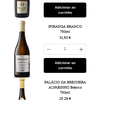
Adicionar ao
carrinho
IPIRANGA BRANCO
750ml
Preço
31,50 €
Adicionar ao
carrinho
PALÁCIO DA BREJOEIRA
ALVARINHO Branco
750ml
Preço
25,29 €
Adicionar ao