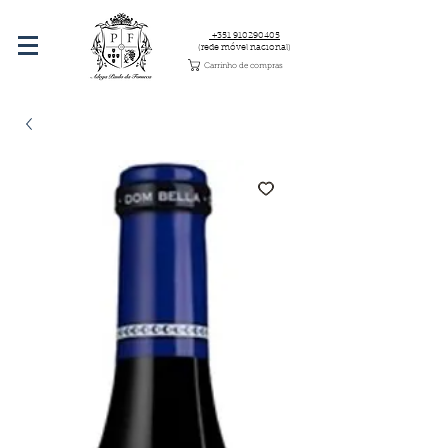
+351 910290405
(rede móvel nacional)
Carrinho de compras