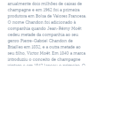
anualmente dois milhões de caixas de
champagne e em 1962 foi a primeira
produtora em Bolsa de Valores Francesa.
O nome Chandon foi adicionado à
companhia quando Jean-Rémy Moët
cedeu metade da companhia ao seu
genro Pierre-Gabriel Chandon de
Briailles em 1832, e a outra metade ao
seu filho, Victor Moët. Em 1840 a marca
introduziu o conceito de champagne
vintage e em 1842 lançou o primeiro. O
seu rótulo mais conhecido, Dom
Perignon, é uma referência mundial
que homenageia o famoso monge
beneditino o “pai de Champagne”. A
Maison Moët & Chandon fundiu-se com
o Hennessy, de Cognac, em 1971 e com
a Louis Vuitton em 1987 para
transformar-se na LVMH (Louis-
Vuitton-Moët-Hennessy), o maior
grupo de artigos de luxo do mundo. A