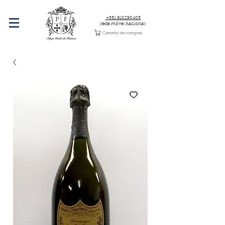
+351 910290405
(rede móvel nacional)
Carrinho de compras