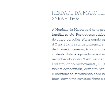
HERDADE DA MAROTEIR
SYRAH Tinto
A Herdade da Maroteira é uma pro
famílias Anglo-Portuguesas estabe
de cinco gerações. Abrangendo um
d'Ossa, 20km a sul de Estremoz e 
dedica-se à preservação do monta
sustentabilidade agro-silvo-past
reconhecido vinho "Cem Reis" a He
Este um vinho monovarietal, 100%
violeta concentrada, com um nari
e mentolados, terminando com not
boca, com uma estrutura firme e b