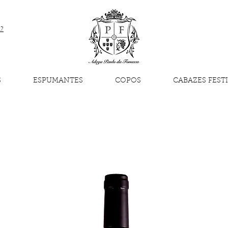
a?
S
ESPUMANTES
COPOS
CABAZES FEST