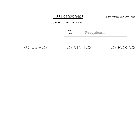
+351 910290405
Precisa de ajud
(rede móvel nacional)
EXCLUSIVOS
OS VINHOS
OS PORTO