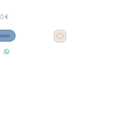
Preço
0 €
otado