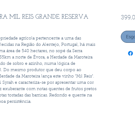
399,0
A MIL REIS GRANDE RESERVA
Esg
priedade agrícola pertencente a uma das
lecidas na Região do Alentejo, Portugal, há mais
a área de 540 hectares, no sopé da Serra
35km a norte de Évora, a Herdade da Maroteira
do de sobro e azinho, numa lógica de
oril. Do mesmo produtor que deu corpo ao
rdade da Maroteira lança este vinho "Mil Reis".
 Syrah e caracteriza-se por apresentar uma cor
z exuberante com notas quentes de frutos pretos
as tostadas das barricas. Redondo e quente na
oa persistência.