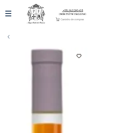
+351 910290405
(rede móvel nacional)
Carrinho de compras