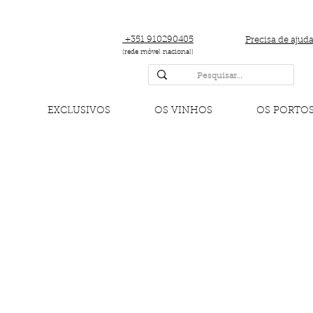
+351 910290405
Precisa de ajud
(rede móvel nacional)
EXCLUSIVOS
OS VINHOS
OS PORTO