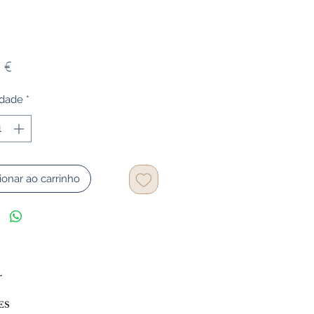
Preço
 €
idade
*
ionar ao carrinho
L
ES