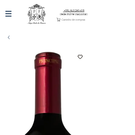
+351 910290405
(rede móvel nacional)
Carrinho de compras