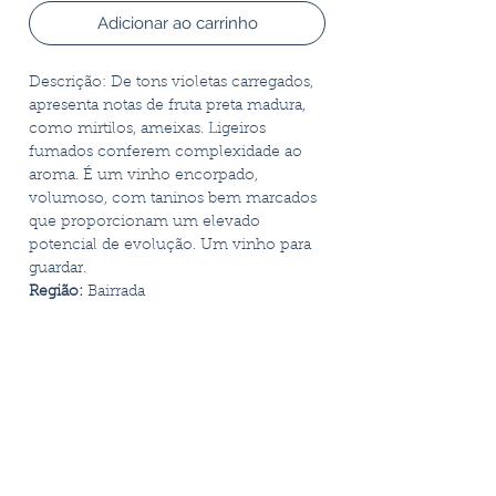
Adicionar ao carrinho
Descrição: De tons violetas carregados,
apresenta notas de fruta preta madura,
como mirtilos, ameixas. Ligeiros
fumados conferem complexidade ao
aroma. É um vinho encorpado,
volumoso, com taninos bem marcados
que proporcionam um elevado
potencial de evolução. Um vinho para
guardar.
Região:
Bairrada
Castas:
Touriga Nacional, Cabernet
Sauvignon e Merlot
Terroir:
Clima de influência atlântica,
protegido pelas serras do Caramulo e
Buçaco. Vinhas plantadas em suaves
colinas, com solos argilo-calcários.