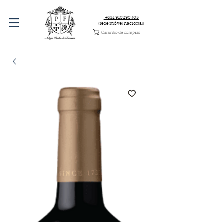
+351 910290405
(rede móvel nacional)
Carrinho de compras