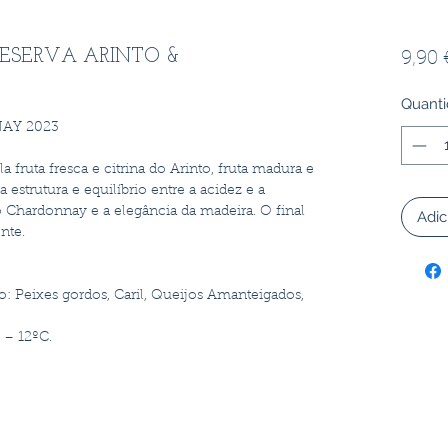
9,90 
ESERVA ARINTO &
Quant
AY 2023
fruta fresca e citrina do Arinto, fruta madura e
strutura e equilíbrio entre a acidez e a
o Chardonnay e a elegância da madeira. O final
Adic
nte.
Peixes gordos, Caril, Queijos Amanteigados,
 – 12ºC.