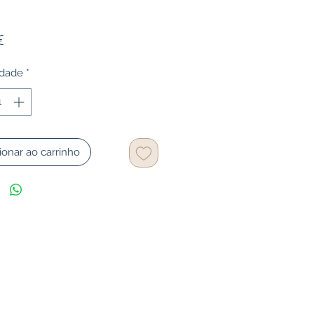
Preço
€
idade
*
ionar ao carrinho