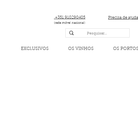
+351 910290405
Precisa de ajud
(rede móvel nacional)
EXCLUSIVOS
OS VINHOS
OS PORTO