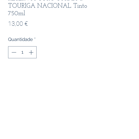
TOURIGA NACIONAL Tinto
750ml
Preço
13,00 €
Quantidade
*
Adicionar ao carrinho
Quinta do Côro Syrah Touriga Nacional
Região / Produtor: Quinta do Côro &gt;
Sardoal
Castas: Syrah 60%, Touriga Nacional
40%
Prova: Cor rubi intenso, com aromas de
frutos do bosque e notas de menta e
cacau.