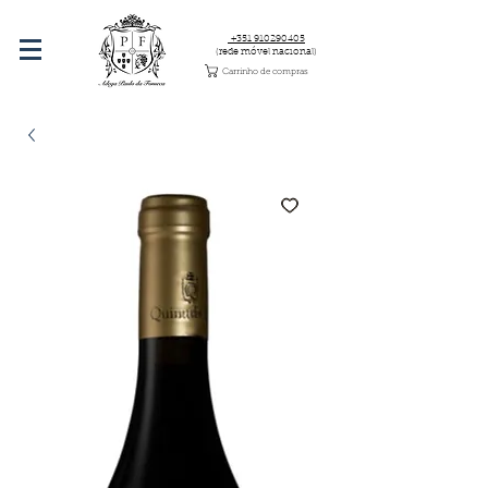
+351 910290405
(rede móvel nacional)
Carrinho de compras