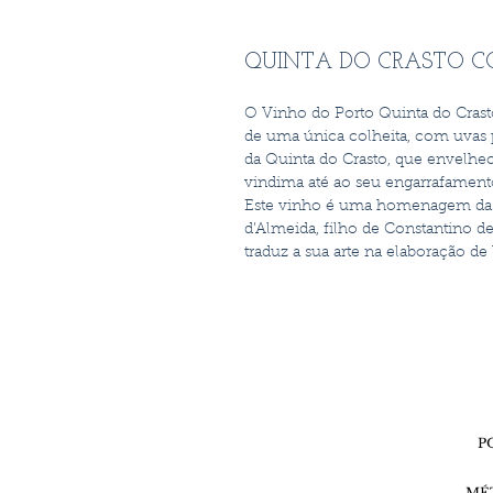
QUINTA DO CRASTO CO
O Vinho do Porto Quinta do Crast
de uma única colheita, com uvas 
da Quinta do Crasto, que envelhe
vindima até ao seu engarrafament
Este vinho é uma homenagem da q
d’Almeida, filho de Constantino d
traduz a sua arte na elaboração d
P
MÉ