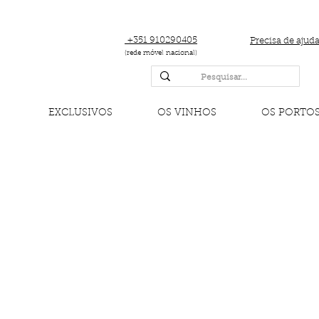
+351 910290405
Precisa de ajud
(rede móvel nacional)
EXCLUSIVOS
OS VINHOS
OS PORTO