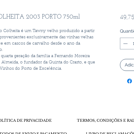
49,75
LHEITA 2003 PORTO 750ml
Quant
o Colheita é um Tawny velho produzido a partir
provenientes exclusivamente das vinhas velhas
ce em cascos de carvalho desde o ano da
o.
uarta geração da família a Fernando Moreira
e Almeida, o fundador da Quinta do Crasto, e que
Adic
e Vinhos do Porto de Excelência.
OLÍTICA DE PRIVACIDADE
TERMOS, CONDIÇÕES E RA
TODOS DE ENVIO E PAGAMENTO
LIVRO DE RECLAMAÇÕ