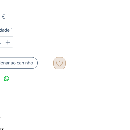
Preço
 €
idade
*
ionar ao carrinho
L
ES