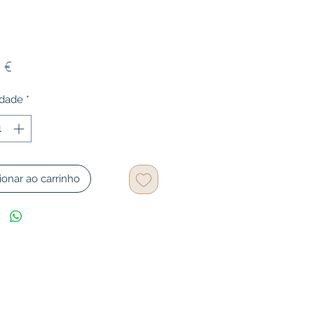
Preço
 €
idade
*
ionar ao carrinho