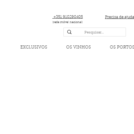
+351 910290405
Precisa de ajud
(rede móvel nacional)
EXCLUSIVOS
OS VINHOS
OS PORTO