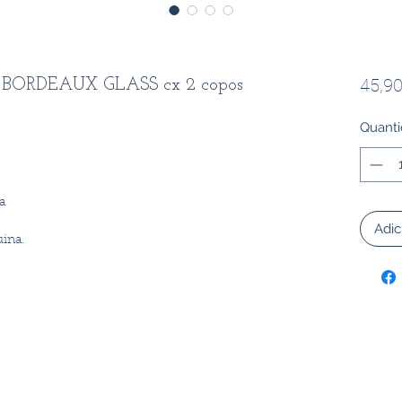
45,90
 BORDEAUX GLASS cx 2 copos
Quant
a
Adic
ina.