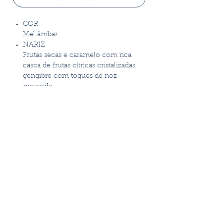
COR
Mel âmbar.
NARIZ
Frutas secas e caramelo com rica
casca de frutas cítricas cristalizadas,
gengibre com toques de noz-
moscada.
PALADAR
Passas ricas, sultana e damasco seco
com notas de caramelo de trecale,
baunilha e gengibre equilibrados
com tempero de madeira torrado e
maçã assada.
CONCLUIR
Carvalho quente persistente e
cítricos.
ÁLCOOL
43%