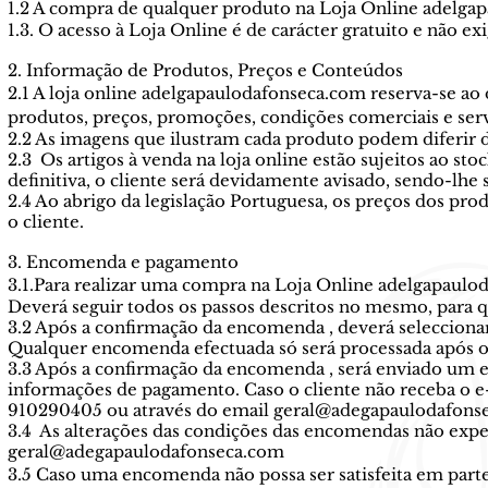
1.2 A compra de qualquer produto na Loja Online adelgap
1.3. O acesso à Loja Online é de carácter gratuito e não exi
2. Informação de Produtos, Preços e Conteúdos
2.1 A loja online adelgapaulodafonseca.com reserva-se ao
produtos, preços, promoções, condições comerciais e serv
2.2 As imagens que ilustram cada produto podem diferir
2.3 Os artigos à venda na loja online estão sujeitos ao s
definitiva, o cliente será devidamente avisado, sendo-lhe
2.4 Ao abrigo da legislação Portuguesa, os preços dos prod
o cliente.
3. Encomenda e pagamento
3.1.Para realizar uma compra na Loja Online adelgapaulod
Deverá seguir todos os passos descritos no mesmo, para q
3.2 Após a confirmação da encomenda , deverá selecciona
Qualquer encomenda efectuada só será processada após o
3.3 Após a confirmação da encomenda , será enviado um e-m
informações de pagamento. Caso o cliente não receba o e
910290405 ou através do email
geral@adegapaulodafons
3.4 As alterações das condições das encomendas não expe
geral@adegapaulodafonseca.com
3.5 Caso uma encomenda não possa ser satisfeita em parte