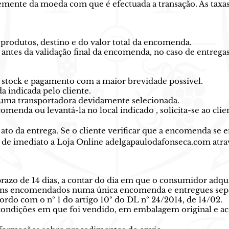
mente da moeda com que é efectuada a transação. As taxa
 produtos, destino e do valor total da encomenda.
 antes da validação final da encomenda, no caso de entrega
 stock e pagamento com a maior brevidade possível.
a indicada pelo cliente.
r uma transportadora devidamente selecionada.
omenda ou levantá-la no local indicado , solicita-se ao cli
to da entrega. Se o cliente verificar que a encomenda se 
r de imediato a Loja Online adelgapaulodafonseca.com atr
azo de 14 dias, a contar do dia em que o consumidor adqui
s bens encomendados numa única encomenda e entregues sep
rdo com o nº 1 do artigo 10º do DL nº 24/2014, de 14/02.
 condições em que foi vendido, em embalagem original e a