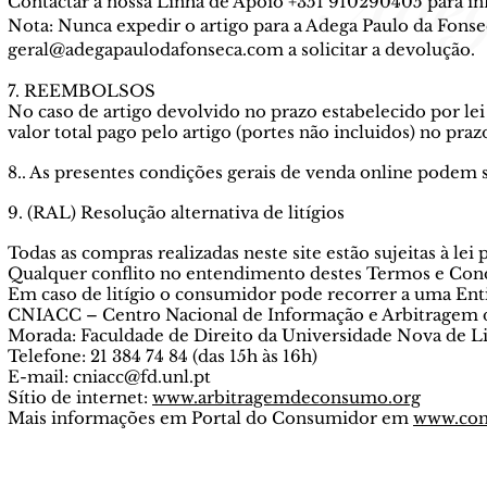
Contactar a nossa Linha de Apoio +351 910290405 para i
Nota: Nunca expedir o artigo para a Adega Paulo da Fons
geral@adegapaulodafonseca.com
a solicitar a devolução.
7. REEMBOLSOS
No caso de artigo devolvido no prazo estabelecido por l
valor total pago pelo artigo (portes não incluidos) no pra
8.. As presentes condições gerais de venda online podem 
9. (RAL) Resolução alternativa de litígios
Todas as compras realizadas neste site estão sujeitas à lei
Qualquer conflito no entendimento destes Termos e Cond
Em caso de litígio o consumidor pode recorrer a uma Ent
CNIACC – Centro Nacional de Informação e Arbitragem 
Morada: Faculdade de Direito da Universidade Nova de 
Telefone: 21 384 74 84 (das 15h às 16h)
E-mail: cniacc@fd.unl.pt
Sítio de internet:
www.arbitragemdeconsumo.org
Mais informações em Portal do Consumidor em
www.con