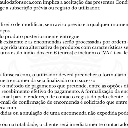
aulodafonseca.com implica a aceitação das presentes Cond
ge a subscrição prévia ou registo do utilizador.
 direito de modificar, sem aviso prévio e a qualquer momen
iços.
 do produto posteriormente entregue.
tock existente e as encomendas serão processadas por ordem
 sugerida uma alternativa de produtos com características 
utos estão indicados em € (euros) e incluem o IVA à taxa le
afonseca.com, o utilizador deverá preencher o formulário p
ue a encomenda seja finalizada com sucesso.
r o método de pagamento que pretende, entre as opções di
 recebimento efetivo do pagamento. A formalização da enc
ail para o endereço de contacto registado pelo cliente , c
-mail de confirmação de encomenda é solicitado que entre 
eca.com
.
didas ou a anulação de uma encomenda não expedida podem 
 ou na totalidade, o cliente será imediatamente contactad