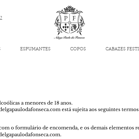
a?
S
ESPUMANTES
COPOS
CABAZES FEST
lcoólicas a menores de 18 anos.
gapaulodafonseca.com está sujeita aos seguintes termos 
, com o formulário de encomenda, e os demais elementos re
 adelgapaulodafonseca.com.