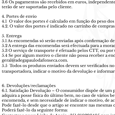
3.6 Os pagamentos são recebidos em euros, independente
terão de ser suportadas pelo cliente.
4. Portes de envio
4.1 O valor dos portes é calculado em função do peso dos
4.2. O valor dos portes é indicado no carrinho de compras
5. Entrega
5.1 As encomendas só serão enviadas após confirmação de
5.2 A entrega das encomendas será efectuada para a morad
5.3 O serviço de transporte é efetuado pelos CTT, ou po
5.4 Se por algum motivo o cliente não possa receber a enc
geral@adegapaulodafonseca.com
.
5.5 Todos os produtos enviados devem ser verificados no a
transportadora, indicar o motivo da devolução e informa
6. Devoluções/reclamações
6.1. Satisfação Devolução – O consumidor dispõe de um pr
adquira a posse física do último bem, no caso de vário
encomenda, e sem necessidade de indicar o motivo, de aco
Pode fazê-lo desde que o artigo se encontre nas mesmas
Poderá fazê-lo da seguinte forma: